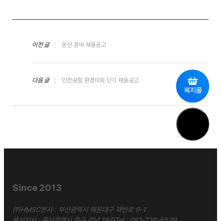
이전 글
온산 경비 채용공고
다음 글
인천공항 환경미화 단기 채용공고
복지몰
Since 2013
㈜HMSC
본사 : 부산광역시 해운대구 재반로 9-1
울산지사 : 울산광역시 중구 곽남 18길
Tel :
051-728-6529